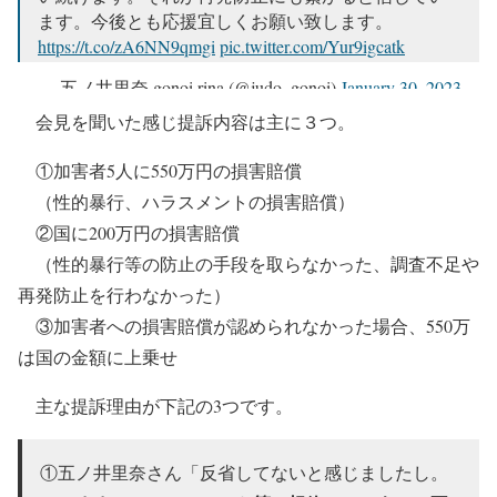
ます。今後とも応援宜しくお願い致します。
https://t.co/zA6NN9qmgi
pic.twitter.com/Yur9igcatk
— 五ノ井里奈 gonoi rina (@judo_gonoi)
January 30, 2023
会見を聞いた感じ提訴内容は主に３つ。
①加害者5人に550万円の損害賠償
（性的暴行、ハラスメントの損害賠償）
②国に200万円の損害賠償
（性的暴行等の防止の手段を取らなかった、調査不足や
再発防止を行わなかった）
③加害者への損害賠償が認められなかった場合、550万
は国の金額に上乗せ
主な提訴理由が下記の3つです。
①五ノ井里奈さん「反省してないと感じましたし。