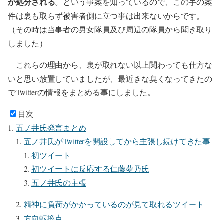
が処分される
。という事案を知っているので、この手の案
件は裏も取らず被害者側に立つ事は出来ないからです。
（その時は当事者の男女隊員及び周辺の隊員から聞き取り
しました）
これらの理由から、裏が取れない以上関わっても仕方な
いと思い放置していましたが、最近きな臭くなってきたの
でTwitterの情報をまとめる事にしました。
目次
五ノ井氏発言まとめ
五ノ井氏がTwitterを開設してから主張し続けてきた事
初ツイート
初ツイートに反応する仁藤夢乃氏
五ノ井氏の主張
精神に負荷がかかっているのが見て取れるツイート
方向転換点