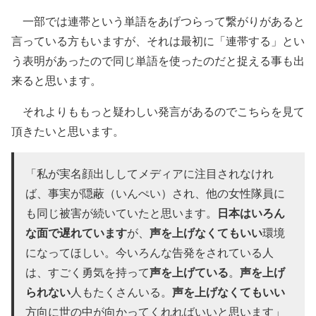
一部では連帯という単語をあげつらって繋がりがあると
言っている方もいますが、それは最初に「連帯する」とい
う表明があったので同じ単語を使ったのだと捉える事も出
来ると思います。
それよりももっと疑わしい発言があるのでこちらを見て
頂きたいと思います。
「私が実名顔出ししてメディアに注目されなけれ
ば、事実が隠蔽（いんぺい）され、他の女性隊員に
日本はいろん
も同じ被害が続いていたと思います。
な面で遅れています
声を上げなくてもいい
が、
環境
になってほしい。今いろんな告発をされている人
声を上げている
声を上げ
は、すごく勇気を持って
。
られない
声を上げなくてもいい
人もたくさんいる。
方向に世の中が向かってくれればいいと思います」