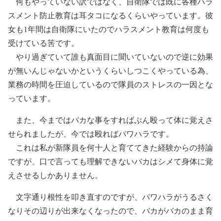
何もやっていない訳ではなく、自衛隊では既に各種ハラ
スメント防止教育は耳タコになるくらいやっています。彼
女も1年間は自衛隊にいたのでハラスメント教育は何度も
受けている筈です。
やり過ぎていて誰も真面目に聞いていないので逆に効果
が無いんじゃないかというくらいしつこくやっている為、
業務の時間を圧迫しているので隊員のストレスの一因とな
っています。
また、今まではバカな事をすればぶん殴って体に覚えさ
せられましたが、今では殴ればパワハラです。
これは私が新隊員を何十人と育ててきた経験からの持論
ですが、口で言っても理解できないバカはシメて身体に覚
えさせるしかありません。
文字通り根性を叩き直すのですが、パワハラがうるさく
なりその辺りが出来なくなったので、バカがバカのまま育