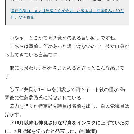
陸自性暴力、五ノ井里奈さんが会見 示談金は「痴漢並み」30万
円、交渉難航
いやぁ、どこかで聞き覚えのある言い回しですね。
こちらは事前に何かあった訳ではないので、彼女自身か
ら出てきている言葉です。
他にも疑わしい部分をまとめるとざっとこんな感じで
す。
①五ノ井氏がTwitterを開設して初ツイート後の僅か5時
間後に仁藤夢乃氏に捕捉されている。
②力を借りた特定野党議員は名前を出し、自民党議員は
ぼかす。
10月以降も仲良さげな写真をインスタに上げていたの
③
に、
8月で縁を切ったと発言した。
(削除済）