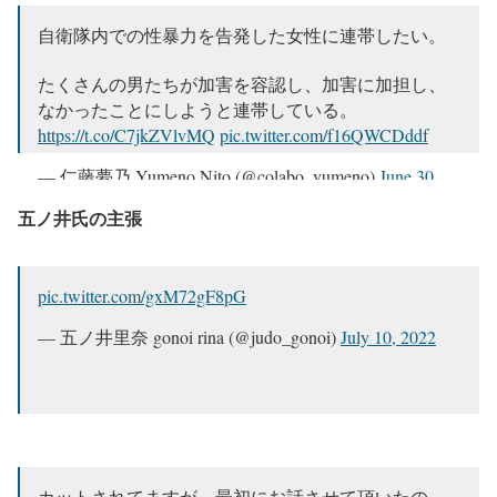
自衛隊内での性暴力を告発した女性に連帯したい。
たくさんの男たちが加害を容認し、加害に加担し、
なかったことにしようと連帯している。
https://t.co/C7jkZVlvMQ
pic.twitter.com/f16QWCDddf
— 仁藤夢乃 Yumeno Nito (@colabo_yumeno)
June 30,
2022
五ノ井氏の主張
pic.twitter.com/gxM72gF8pG
— 五ノ井里奈 gonoi rina (@judo_gonoi)
July 10, 2022
カットされてますが、最初にお話させて頂いたの