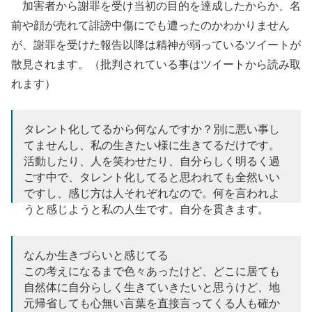
加害者から謝罪を受け当初の目的を達成したからか、名
前や顔が売れて誹謗中傷にでも遭ったのかわかりません
が、謝罪を受けた報告以降は精神が弱っているツイートが
散見されます。（批判されている事はツイートから読み取
れます）
タレント化してるから何なんですか？別に悪い事し
てませんし、私の生きたい様に生きてるだけです。
活動したり、人を笑わせたり、自分らしく明るく過
ごす中で、タレント化してると思われても全然いい
ですし、感じ方は人それぞれなので。何を言われよ
うと感じようと私の人生です。自分を貫きます。
— 五ノ井里奈 gonoi rina (@judo_gonoi)
October 25,
2022
なんか生きづらいと感じてる
この考えになるまで色々あったけど、どこに居ても
自然体に自分らしく生きていきたいと思うけど、地
元帰省しても心無い言葉を直接言ってくる人も確か