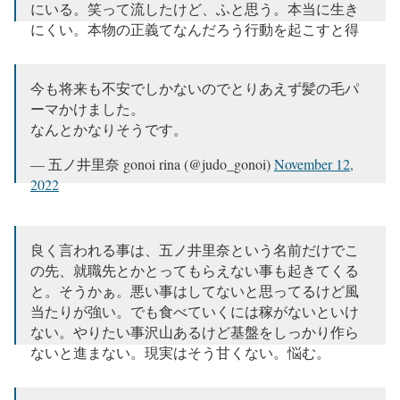
にいる。笑って流したけど、ふと思う。本当に生き
にくい。本物の正義てなんだろう行動を起こすと得
るものと代償も大きい。
— 五ノ井里奈 gonoi rina (@judo_gonoi)
November 9,
今も将来も不安でしかないのでとりあえず髪の毛パ
2022
ーマかけました。
なんとかなりそうです。
— 五ノ井里奈 gonoi rina (@judo_gonoi)
November 12,
2022
良く言われる事は、五ノ井里奈という名前だけでこ
の先、就職先とかとってもらえない事も起きてくる
と。そうかぁ。悪い事はしてないと思ってるけど風
当たりが強い。でも食べていくには稼がないといけ
ない。やりたい事沢山あるけど基盤をしっかり作ら
ないと進まない。現実はそう甘くない。悩む。
日々。。