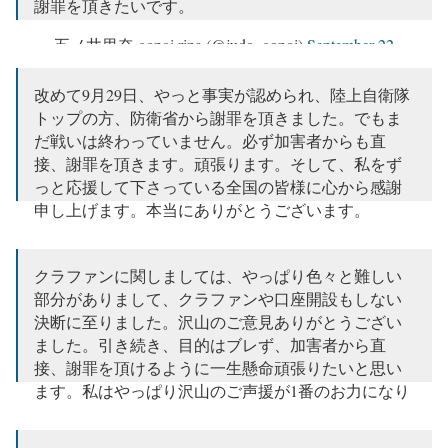
謝罪を頂きたいです。
— 五ノ井里奈 gonoi rina (@judo_gonoi)
September 22,
2022
改めて9月29日、やっと事実が認められ、陸上自衛隊
トップの方、防衛省から謝罪を頂きました。でもま
だ戦いは終わっていません。必ず加害者からも直
接、謝罪を頂きます。頑張ります。そして、私をず
っと応援して下さっている全国の皆様に心から感謝
申し上げます。本当にありがとうございます。
pic.twitter.com/pVDnIWbQU0
— 五ノ井里奈 gonoi rina (@judo_gonoi)
September 29,
クラファンに関しましては、やっぱり色々と難しい
2022
部分がありまして、クラファンや口座開設もしない
決断に至りました。沢山のご意見ありがとうござい
ました。引き続き、目的はブレず、加害者から直
接、謝罪を頂けるように一生懸命頑張りたいと思い
ます。私はやっぱり沢山のご声援が1番のお力になり
ます