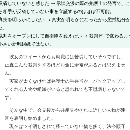
省していないと感じた → 示談交渉の際の弁護士の発言で、
ら相手が反省していない事を立証するのはほぼ不可能。
実を明らかにしたい → 真実が明らかになったから懲戒処分
た。
判をオープンにして自衛隊を変えたい → 裁判1件で変わるよ
小さい新興組織ではない。
彼女のツイートからも就職には苦労していそうですし、
正直こんな裁判をするほどお金に余裕があるとは思えませ
ん。
実家が太くなければ弁護士の手弁当か、バックアップし
てくれる人物や組織がいると思われても不思議じゃないで
す。
そんな中で、会見後から共産党やそれに近しい人物が連
帯を表明し始めました。
現在はツイ消しされて残っていない物も多く、法令順守