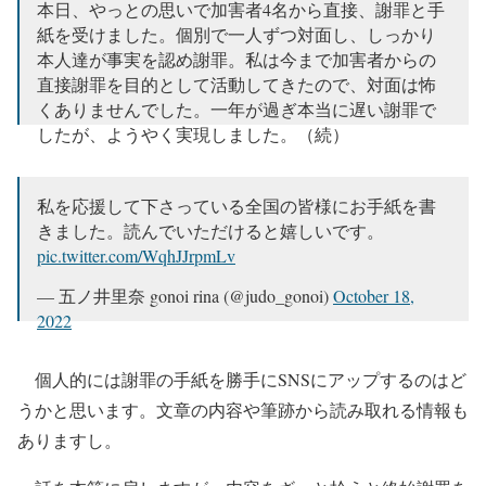
— 五ノ井里奈 gonoi rina (@judo_gonoi)
October 3, 2022
本日、やっとの思いで加害者4名から直接、謝罪と手
紙を受けました。個別で一人ずつ対面し、しっかり
本人達が事実を認め謝罪。私は今まで加害者からの
直接謝罪を目的として活動してきたので、対面は怖
くありませんでした。一年が過ぎ本当に遅い謝罪で
したが、ようやく実現しました。（続）
pic.twitter.com/mw3upfkn2Y
— 五ノ井里奈 gonoi rina (@judo_gonoi)
October 17,
私を応援して下さっている全国の皆様にお手紙を書
2022
きました。読んでいただけると嬉しいです。
pic.twitter.com/WqhJJrpmLv
— 五ノ井里奈 gonoi rina (@judo_gonoi)
October 18,
2022
個人的には謝罪の手紙を勝手にSNSにアップするのはど
うかと思います。文章の内容や筆跡から読み取れる情報も
ありますし。