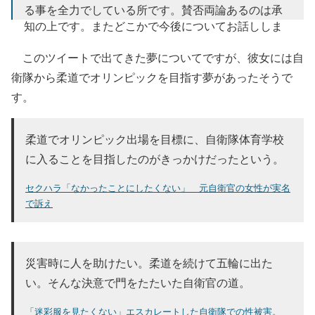
る事を全力でしている所です。賛否両論あるのは承
知の上です。またどこかで今後についてお話ししま
す。
このツイートで出てきた夢についてですが、彼女には自
— 五ノ井里奈 gonoi rina (@judo_gonoi)
October 6, 2022
衛隊から柔道でオリンピックを目指す夢があったそうで
す。
柔道でオリンピック出場を目標に、自衛隊体育学校
に入ることを目指したのがきっかけだったという。
セクハラ「なかったことにしたくない」 元自衛官の女性が実名
で訴え
災害時に人を助けたい。柔道を続けて五輪に出た
い。そんな決意で門をたたいた自衛官の道。
「迷彩服を見たくない」エスカレートした自衛隊での性被害。