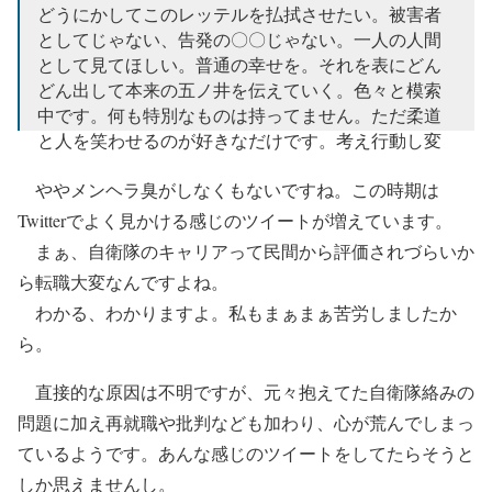
— 五ノ井里奈 gonoi rina (@judo_gonoi)
November 22,
どうにかしてこのレッテルを払拭させたい。被害者
2022
としてじゃない、告発の〇〇じゃない。一人の人間
として見てほしい。普通の幸せを。それを表にどん
どん出して本来の五ノ井を伝えていく。色々と模索
中です。何も特別なものは持ってません。ただ柔道
と人を笑わせるのが好きなだけです。考え行動し変
える
ややメンヘラ臭がしなくもないですね。この時期は
— 五ノ井里奈 gonoi rina (@judo_gonoi)
November 28,
Twitterでよく見かける感じのツイートが増えています。
2022
まぁ、自衛隊のキャリアって民間から評価されづらいか
ら転職大変なんですよね。
わかる、わかりますよ。私もまぁまぁ苦労しましたか
ら。
直接的な原因は不明ですが、元々抱えてた自衛隊絡みの
問題に加え再就職や批判なども加わり、心が荒んでしまっ
ているようです。あんな感じのツイートをしてたらそうと
しか思えませんし。