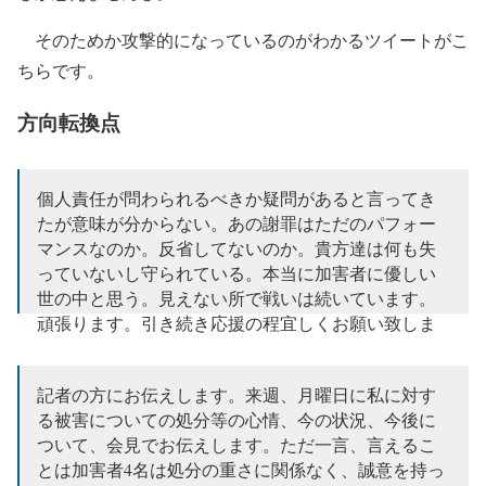
そのためか攻撃的になっているのがわかるツイートがこ
ちらです。
方向転換点
個人責任が問わられるべきか疑問があると言ってき
たが意味が分からない。あの謝罪はただのパフォー
マンスなのか。反省してないのか。貴方達は何も失
っていないし守られている。本当に加害者に優しい
世の中と思う。見えない所で戦いは続いています。
頑張ります。引き続き応援の程宜しくお願い致しま
す。
— 五ノ井里奈 gonoi rina (@judo_gonoi)
December 8,
記者の方にお伝えします。来週、月曜日に私に対す
2022
る被害についての処分等の心情、今の状況、今後に
ついて、会見でお伝えします。ただ一言、言えるこ
とは加害者4名は処分の重さに関係なく、誠意を持っ