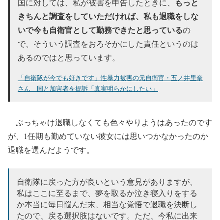
もっと
国に対しては、私が被害を申告したときに、
きちんと調査をしていただければ、私も退職をしな
いで今も自衛官として勤務できたと思っている
の
で、そういう調査をおろそかにした責任というのは
あるのではと思っています。
「自衛隊が今でも好きです」性暴力被害の元自衛官・五ノ井里奈
さん 国と加害者を提訴「真実明らかにしたい」
ぶっちゃけ退職しなくても色々やりようはあったのです
が、1任期も勤めていない彼女には思いつかなかったのか
退職を選んだようです。
自衛隊に戻った方が良いという意見がありますが、
私はここに至るまで、夢を取るか泣き寝入りをする
か本当に毎日悩んだ末、相当な覚悟で退職を決断し
たので、戻る選択肢はないです。ただ、今私に出来