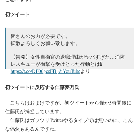
初ツイート
皆さんのお力が必要です。
拡散よろしくお願い致します。
【告発】女性自衛官の退職理由がヤバすぎた…消防
レスキューが衝撃を受けとった行動とは⁉︎
https://t.co/DF06gcsFf1
@YouTube
より
— 五ノ井里奈 gonoi rina (@judo_gonoi)
June 30, 2022
初ツイートに反応する仁藤夢乃氏
こちらはおまけですが、初ツイートから僅か5時間後に
仁藤氏が捕捉しています。
仁藤氏はガッツリTwitterやるタイプでは無いのに、こん
な偶然もあるんですね。