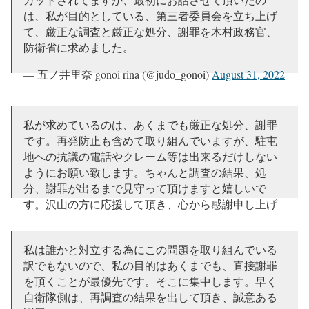
は、私が目的としている、第三者委員会を立ち上げ
て、厳正な調査と厳正な処分、謝罪を木村政務官、
防衛省に求めました。
— 五ノ井里奈 gonoi rina (@judo_gonoi)
August 31, 2022
私が求めているのは、あくまでも厳正な処分、謝罪
です。再発防止も含めて取り組んでいますが、駐屯
地への抗議の電話やクレーム等は出来るだけしない
ようにお願い致します。ちゃんと調査の結果、処
分、謝罪が出るまで見守って頂けますと嬉しいで
す。沢山の方に応援して頂き、心から感謝申し上げ
ます。
— 五ノ井里奈 gonoi rina (@judo_gonoi)
September 6,
私は誰かと対立する為にこの問題を取り組んでいる
2022
訳でもないので、私の目的はあくまでも、直接謝罪
を頂くことが最優先です。そこに集中します。早く
自衛隊側は、再調査の結果を出して頂き、誠意ある