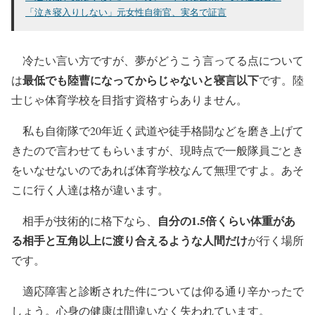
「泣き寝入りしない」元女性自衛官、実名で証言
冷たい言い方ですが、夢がどうこう言ってる点について
最低でも陸曹になってからじゃないと寝言以下
は
です。陸
士じゃ体育学校を目指す資格すらありません。
私も自衛隊で20年近く武道や徒手格闘などを磨き上げて
きたので言わせてもらいますが、現時点で一般隊員ごとき
をいなせないのであれば体育学校なんて無理ですよ。あそ
こに行く人達は格が違います。
自分の1.5倍くらい体重があ
相手が技術的に格下なら、
る相手と互角以上に渡り合えるような人間だけ
が行く場所
です。
適応障害と診断された件については仰る通り辛かったで
しょう。心身の健康は間違いなく失われています。