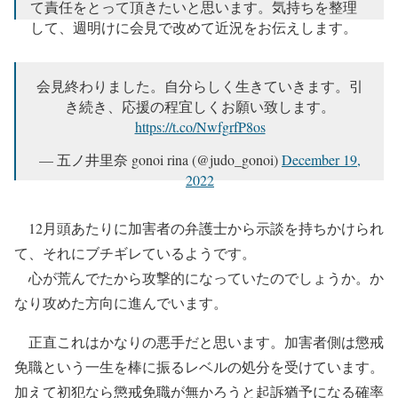
て責任をとって頂きたいと思います。気持ちを整理
して、週明けに会見で改めて近況をお伝えします。
— 五ノ井里奈 gonoi rina (@judo_gonoi)
December 15,
2022
会見終わりました。自分らしく生きていきます。引
き続き、応援の程宜しくお願い致します。
https://t.co/NwfgrfP8os
— 五ノ井里奈 gonoi rina (@judo_gonoi)
December 19,
2022
12月頭あたりに加害者の弁護士から示談を持ちかけられ
て、それにブチギレているようです。
心が荒んでたから攻撃的になっていたのでしょうか。か
なり攻めた方向に進んでいます。
正直これはかなりの悪手だと思います。加害者側は懲戒
免職という一生を棒に振るレベルの処分を受けています。
加えて初犯なら懲戒免職が無かろうと起訴猶予になる確率